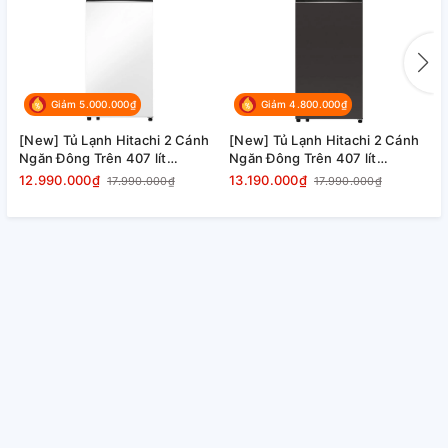
Giảm 5.000.000₫
Giảm 4.800.000₫
[New] Tủ Lạnh Hitachi 2 Cánh
[New] Tủ Lạnh Hitachi 2 Cánh
[
Ngăn Đông Trên 407 lít
Ngăn Đông Trên 407 lít
N
HRTN6443SAMGWVN màu
HRTN6443SAGMGVN màu
H
12.990.000₫
13.190.000₫
1
17.990.000₫
17.990.000₫
kính trắng nhám, đá tự động
xám thủy tinh, đá tự động giá
đ
giá tốt
tốt
Inverter X Hệ thống quạt kép