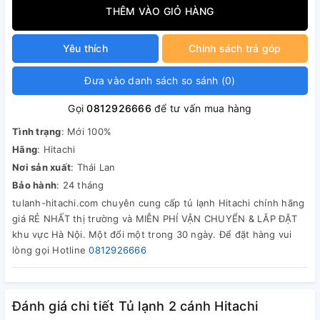
THÊM VÀO GIỎ HÀNG
Yêu thích
Chính sách trả góp
Đưa vào danh sách so sánh
(
0
)
Gọi
0812926666
để tư vấn mua hàng
Tình trạng
: Mới 100%
Hãng
: Hitachi
Nơi sản xuất
: Thái Lan
Bảo hành
: 24 tháng
tulanh-hitachi.com chuyên cung cấp tủ lạnh Hitachi chính hãng
giá RẺ NHẤT thị trường và MIỄN PHÍ VẬN CHUYỂN & LẮP ĐẶT
khu vực Hà Nội. Một đổi một trong 30 ngày. Để đặt hàng vui
lòng gọi Hotline
0812926666
Đánh giá chi tiết Tủ lạnh 2 cánh Hitachi