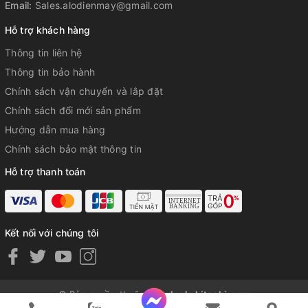
Email:
Sales.alodienmay@gmail.com
Hỗ trợ khách hàng
Thông tin liên hệ
Thông tin bảo hành
Chính sách vận chuyển và lắp đặt
Chính sách đổi mới sản phẩm
Hướng dẫn mua hàng
Chính sách bảo mật thông tin
Cung cấp khí lạnh cho ngăn đá và ngăn lạnh một cách
riêng biệt. Đây là điểm khác biệt mà các tủ lạnh thông
Hỗ trợ thanh toán
thường với một quạt không làm được. Không những
thế, bằng cách sử dụng hai quạt, hệ thống có thể tuần
hoàn khí lạnh nhanh chóng và hiệu quả nhờ hoạt động
Kết nối với chúng tôi
mạnh mẽ của máy nén Inverter.
Giữ lạnh thêm 12 tiếng ngay cả khi mất điện. Không cần
ổn áp.
© Bản quyền thuộc về
tulanh-hitachi.com