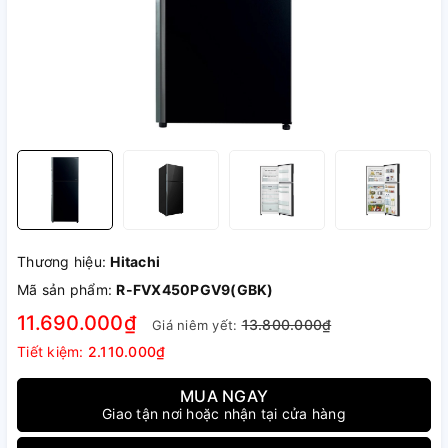
Thương hiệu:
Hitachi
Mã sản phẩm:
R-FVX450PGV9(GBK)
11.690.000₫
13.800.000₫
Giá niêm yết:
Tiết kiệm:
2.110.000₫
MUA NGAY
Giao tận nơi hoặc nhận tại cửa hàng