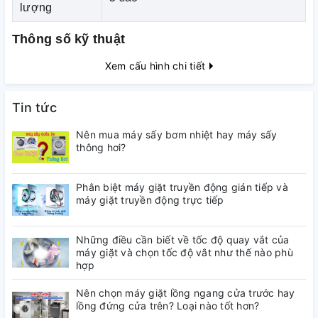
lượng
Thông số kỹ thuật
Tủ lạnh 2 cánh Hitachi Inverter
R-FVX450PGV9
Xem cấu hình chi tiết
(GBK) màu đen sang trọng nổi bật với công nghệ ngăn
đông mềm, bảo quản thịt cá luôn tươi ngon mà chế biến
Tin tức
không cần rã đông, tiết kiệm rất nhiều thời gian cho
người nội trợ. Giá của chiếc tủ này cũng rất hợp lý. Với
Nên mua máy sấy bơm nhiệt hay máy sấy
thông hơi?
dung tích sử dụng 339L phù hợp với các gia đình có 4-5
thành viên.
Phân biệt máy giặt truyền động gián tiếp và
máy giặt truyền động trực tiếp
Những điều cần biết về tốc độ quay vắt của
máy giặt và chọn tốc độ vắt như thế nào phù
hợp
Nên chọn máy giặt lồng ngang cửa trước hay
lồng đứng cửa trên? Loại nào tốt hơn?