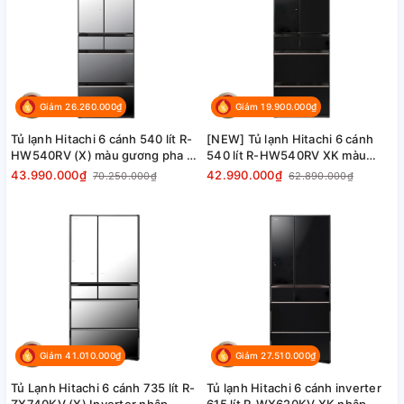
Giảm 26.260.000₫
Giảm 19.900.000₫
Tủ lạnh Hitachi 6 cánh 540 lít R-
[NEW] Tủ lạnh Hitachi 6 cánh
HW540RV (X) màu gương pha lê
540 lít R-HW540RV XK màu
giá tốt
đen, Nhật Bản giá tốt
43.990.000₫
42.990.000₫
70.250.000₫
62.890.000₫
Giảm 41.010.000₫
Giảm 27.510.000₫
Tủ Lạnh Hitachi 6 cánh 735 lít R-
Tủ lạnh Hitachi 6 cánh inverter