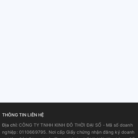
THÔNG TIN LIÊN HỆ
Địa chỉ:
CÔNG TY TNHH KINH ĐÔ THỜI ĐẠI SỐ - Mã số doanh
nghiệp: 0110669795. Nơi cấp Giấy chứng nhận đăng ký doanh