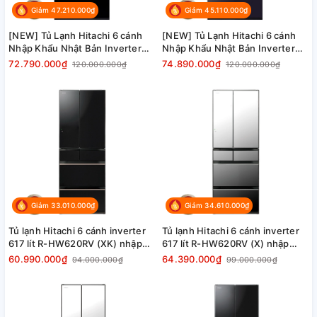
Giảm 47.210.000₫
Giảm 45.110.000₫
[NEW] Tủ Lạnh Hitachi 6 cánh
[NEW] Tủ Lạnh Hitachi 6 cánh
Nhập Khẩu Nhật Bản Inverter
Nhập Khẩu Nhật Bản Inverter
670 lít R-GW670TV XK, model
670 lít R-GW670TV XM, model
72.790.000₫
74.890.000₫
120.000.000₫
120.000.000₫
mới, màu đen pha lê
mới, màu gương xám khói
Giảm 33.010.000₫
Giảm 34.610.000₫
Tủ lạnh Hitachi 6 cánh inverter
Tủ lạnh Hitachi 6 cánh inverter
617 lít R-HW620RV (XK) nhập
617 lít R-HW620RV (X) nhập
khẩu Nhật Bản
khẩu Nhật Bản, màu gương Pha
60.990.000₫
64.390.000₫
94.000.000₫
99.000.000₫
lê, giá rẻ