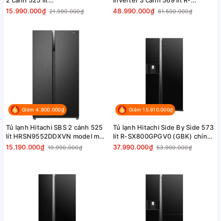
2 cánh 525 lít
inverter 3 cánh 569 lít R-
HRSN9552DWDXVN chính hãng
MX800GVGV0 (GMG)
15.990.000₫
48.990.000₫
21.990.000₫
61.500.000₫
giá tốt rẻ
Giảm 4.800.000₫
Giảm 15.910.000₫
Tủ lạnh Hitachi SBS 2 cánh 525
Tủ lạnh Hitachi Side By Side 573
lít HRSN9552DDXVN model mới,
lít R-SX800GPGV0 (GBK) chính
giá tốt
hãng
15.190.000₫
37.990.000₫
19.990.000₫
53.900.000₫