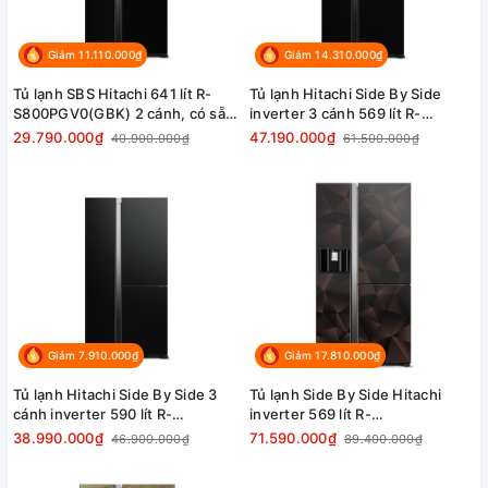
Giảm 11.110.000₫
Giảm 14.310.000₫
Tủ lạnh SBS Hitachi 641 lít R-
Tủ lạnh Hitachi Side By Side
S800PGV0(GBK) 2 cánh, có sẵn
inverter 3 cánh 569 lít R-
hàng giao ngay
MX800GVGV0 (GBK)
29.790.000₫
47.190.000₫
40.900.000₫
61.500.000₫
Giảm 7.910.000₫
Giảm 17.810.000₫
Tủ lạnh Hitachi Side By Side 3
Tủ lạnh Side By Side Hitachi
cánh inverter 590 lít R-
inverter 569 lít R-
M800PGV0 (GBK), có sẵn hàng
FM800XAGGV9X (GBZ) chính
38.990.000₫
71.590.000₫
46.900.000₫
89.400.000₫
giao ngay
hãng