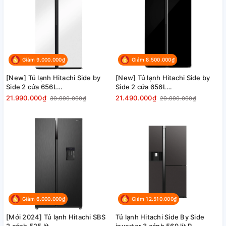
Giảm 9.000.000₫
Giảm 8.500.000₫
[New] Tủ lạnh Hitachi Side by
[New] Tủ lạnh Hitachi Side by
Side 2 cửa 656L
Side 2 cửa 656L
HRSN9713ESMGWVN kính
HRSN9713ESGBKVN màu kính
21.990.000₫
21.490.000₫
30.990.000₫
29.990.000₫
trắng nhám, giá tốt
đen, giá tốt
Giảm 6.000.000₫
Giảm 12.510.000₫
[Mới 2024] Tủ lạnh Hitachi SBS
Tủ lạnh Hitachi Side By Side