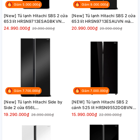
Giảm 5.000.000₫
Giảm 9.000.000₫
[New] Tủ lạnh Hitachi SBS 2 cửa
[New] Tủ lạnh Hitachi SBS 2 cửa
653 lít HRSN9713ESAGBKVN
653 lít HRSN9713ESAUVN màu
màu kính đen, đá tự động giá tốt
đen Sapphire, đá tự động giá tốt
24.990.000₫
20.990.000₫
29.990.000₫
29.990.000₫
Giảm 7.700.000₫
Giảm 7.000.000₫
[New] Tủ lạnh Hitachi Side by
[NEW] Tủ lạnh Hitachi SBS 2
Side 2 cửa 656L
cánh 525 lít HRSN9552DGBVN
HRSN9713ESUVN màu đen ánh
màu kính đen, giá tốt
19.290.000₫
15.990.000₫
26.990.000₫
22.990.000₫
sao, giá tốt