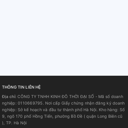
THÔNG TIN LIÊN HỆ
Địa chỉ:
CÔNG TY TNHH KINH ĐÔ THỜI ĐẠI SỐ - Mã số doanh
nghiệp: 0110669795. Nơi cấp Giấy chứng nhận đăng ký doanh
nghiệp: Sở kế hoạch và đầu tư thành phố Hà Nội. Kho hàng: Số
9, ngõ 170 phố Hồng Tiến, phường Bồ Đề ( quận Long Biên cũ
), TP. Hà Nội