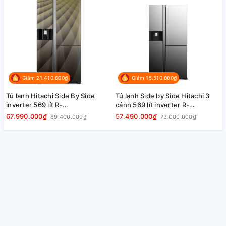
Giảm 21.410.000₫
Giảm 15.510.000₫
Tủ lạnh Hitachi Side By Side
Tủ lạnh Side by Side Hitachi 3
inverter 569 lít R-
cánh 569 lít inverter R-
FM800XAGGV9X (DIA) chính
MY800GVGV0(D) (MIR) chính
67.990.000₫
57.490.000₫
89.400.000₫
73.000.000₫
hãng
hãng