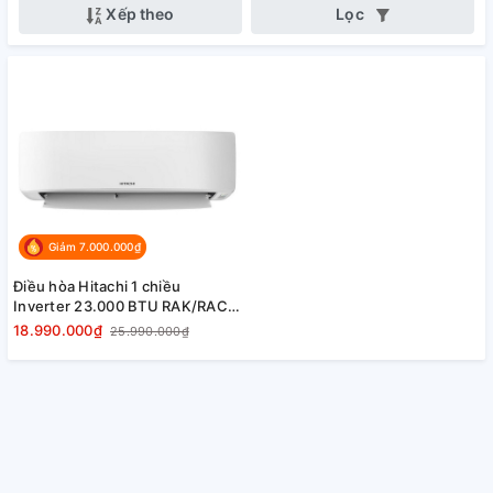
Xếp theo
Lọc
Giảm 7.000.000₫
Điều hòa Hitachi 1 chiều
Inverter 23.000 BTU RAK/RAC-
DJ24PCASVX giá tốt
18.990.000₫
25.990.000₫