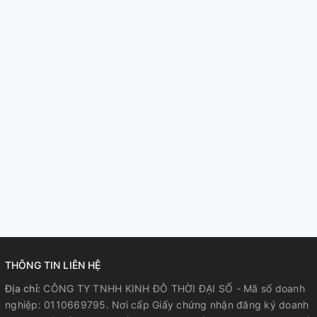
THÔNG TIN LIÊN HỆ
Địa chỉ:
CÔNG TY TNHH KINH ĐÔ THỜI ĐẠI SỐ - Mã số doanh
nghiệp: 0110669795. Nơi cấp Giấy chứng nhận đăng ký doanh