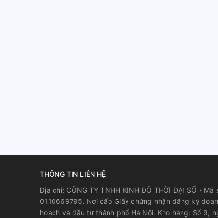
THÔNG TIN LIÊN HỆ
Địa chỉ:
CÔNG TY TNHH KINH ĐÔ THỜI ĐẠI SỐ - Mã s
0110669795. Nơi cấp Giấy chứng nhận đăng ký doan
hoạch và đầu tư thành phố Hà Nội. Kho hàng: Số 9, 