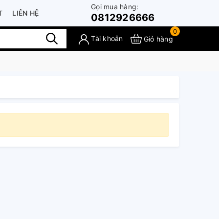
Gọi mua hàng:
T
LIÊN HỆ
0812926666
0
Tài khoản
Giỏ hàng