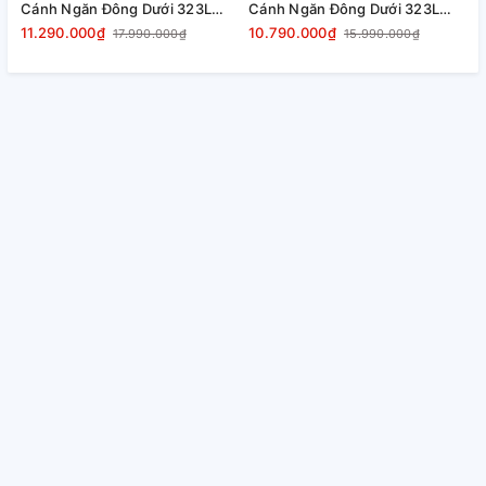
Cánh Ngăn Đông Dưới 323L
Cánh Ngăn Đông Dưới 323L
R
HRBN6340DGBKVN mặt
HRBN6340DUVN, màu đen
11.290.000₫
10.790.000₫
1
17.990.000₫
15.990.000₫
gương đen giá tốt
ánh sao chính hãng giá tốt