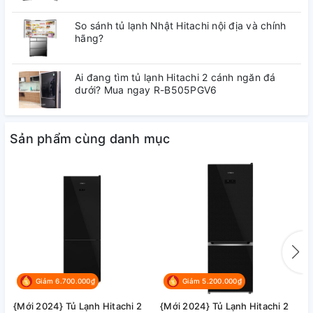
phẩm thuận tiện và linh hoạt.
So sánh tủ lạnh Nhật Hitachi nội địa và chính
hãng?
Ai đang tìm tủ lạnh Hitachi 2 cánh ngăn đá
dưới? Mua ngay R-B505PGV6
Sản phẩm cùng danh mục
Thông số kỹ thuật
Giảm 6.700.000₫
Giảm 5.200.000₫
{Mới 2024} Tủ Lạnh Hitachi 2
{Mới 2024} Tủ Lạnh Hitachi 2
T