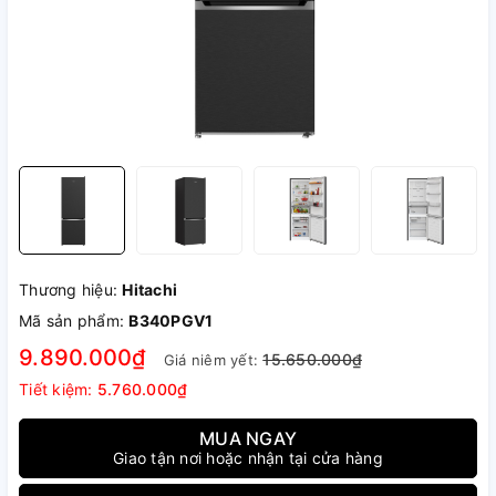
Thương hiệu:
Hitachi
Mã sản phẩm:
B340PGV1
9.890.000₫
15.650.000₫
Giá niêm yết:
Tiết kiệm:
5.760.000₫
MUA NGAY
Giao tận nơi hoặc nhận tại cửa hàng