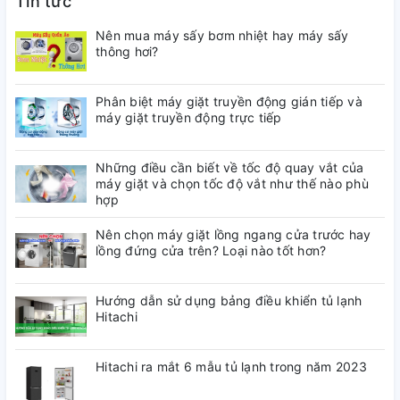
Tin tức
Nên mua máy sấy bơm nhiệt hay máy sấy
thông hơi?
Phân biệt máy giặt truyền động gián tiếp và
máy giặt truyền động trực tiếp
Những điều cần biết về tốc độ quay vắt của
máy giặt và chọn tốc độ vắt như thế nào phù
hợp
Nên chọn máy giặt lồng ngang cửa trước hay
lồng đứng cửa trên? Loại nào tốt hơn?
Hướng dẫn sử dụng bảng điều khiển tủ lạnh
Hitachi
Tươi ngon và phong cách
Hitachi ra mắt 6 mẫu tủ lạnh trong năm 2023
Thiết kế
tủ lạnh Hitachi
B340PGV1 thanh lịch cùng
dung tích lớn, ngăn kệ dễ tiếp cận giúp bạn lưu trữ thực