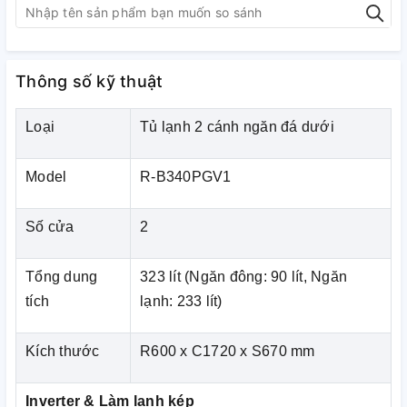
Thông số kỹ thuật
Loại
Tủ lạnh 2 cánh ngăn đá dưới
Model
R-B340PGV1
Số cửa
2
Tổng dung
323 lít (Ngăn đông: 90 lít, Ngăn
tích
lạnh: 233 lít)
Giúp làm lạnh tối ưu ở cả ngăn mát và ngăn đông nhờ
hệ thống làm lạnh riêng biệt cho mỗi ngăn.
Kích thước
R600 x C1720 x S670 mm
Inverter hỗ trợ công nghệ làm lạnh kép giúp duy trì luồng
không khí lý tưởng và nhiệt độ tối ưu. Máy nén Inverter
Inverter & Làm lạnh kép