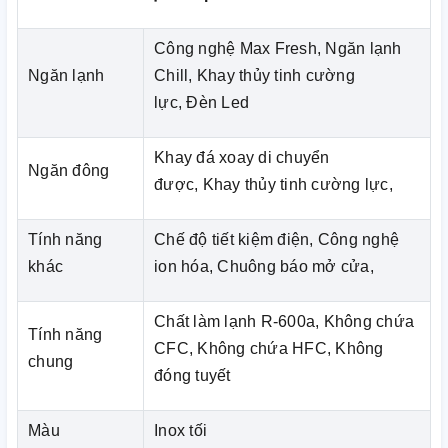
hiệu suất cao tạo ra lượng lớn không khí lạnh giữ cho
thực phẩm luôn tươi ngon mà không đóng băng.
Công nghệ Max Fresh, Ngăn lạnh
Ngoài ra công nghệ này cũng giúp ngăn sự lẫn mùi giữa
Ngăn lạnh
Chill, Khay thủy tinh cường
ngăn lạnh và ngăn đông.
lực, Đèn Led
Công nghệ Max Fresh
Khay đá xoay di chuyển
Ngăn đông
Công nghệ Max Fresh mang đến giải pháp tuyệt vời để
được, Khay thủy tinh cường lực,
giữ cho rau, củ, quả tươi ngon lâu hơn bằng phương
pháp kiểm soát nhiệt độ và độ ẩm trong ngăn.
Tính năng
Chế độ tiết kiệm điện, Công nghệ
khác
ion hóa, Chuông báo mở cửa,
Chất làm lạnh R-600a, Không chứa
Tính năng
CFC, Không chứa HFC, Không
chung
đóng tuyết
Màu
Inox tối