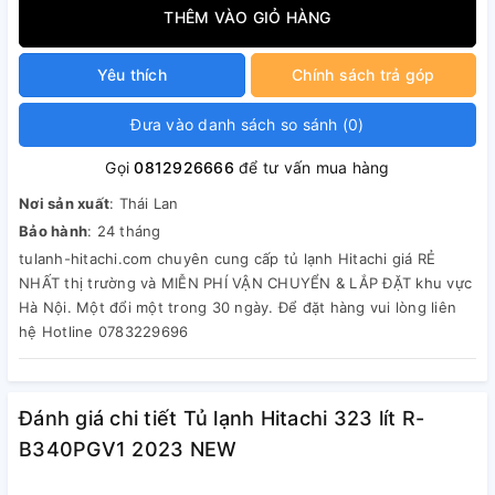
THÊM VÀO GIỎ HÀNG
Yêu thích
Chính sách trả góp
Đưa vào danh sách so sánh
(
0
)
Gọi
0812926666
để tư vấn mua hàng
Nơi sản xuất
: Thái Lan
Bảo hành
: 24 tháng
tulanh-hitachi.com chuyên cung cấp tủ lạnh Hitachi giá RẺ
NHẤT thị trường và MIỄN PHÍ VẬN CHUYỂN & LẮP ĐẶT khu vực
Hà Nội. Một đổi một trong 30 ngày. Để đặt hàng vui lòng liên
hệ Hotline 0783229696
Đánh giá chi tiết Tủ lạnh Hitachi 323 lít R-
B340PGV1 2023 NEW