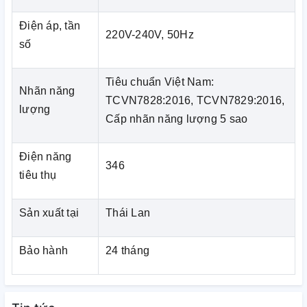
Điện áp, tần
220V-240V, 50Hz
số
Tiêu chuẩn Việt Nam:
Nhãn năng
TCVN7828:2016, TCVN7829:2016,
lượng
Cấp nhãn năng lượng 5 sao
Điện năng
346
tiêu thụ
Công nghệ ion hóa
Công nghệ ion hóa sản sinh các ion âm giúp trung hòa
Sản xuất tại
Thái Lan
vi khuẩn và các phần tử gây ra các mùi khó chịu giúp
không gian bên trong tủ lạnh luôn trong lành.
Bảo hành
24 tháng