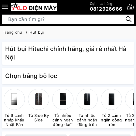
Gọi mua hàng:
0812926666
Trang chủ
Hút bụi
Hút bụi Hitachi chính hãng, giá rẻ nhất Hà
Nội
Chọn bằng bộ lọc
Tủ 6 cánh
Tủ Side By
Tủ nhiều
Tủ nhiều
Tủ 2 cánh
Tủ 2
nhập khẩu
Side
cánh ngăn
cánh ngăn
ngăn đông
ngăn
Nhật Bản
đông dưới
đông trên
trên
dư