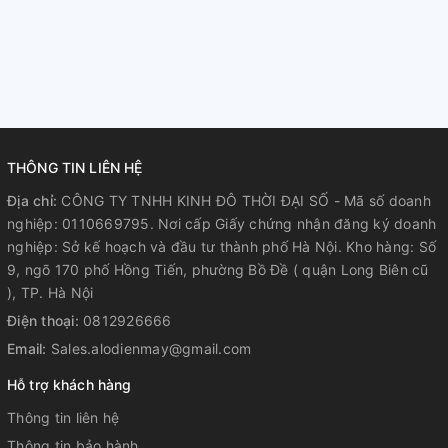
THÔNG TIN LIÊN HỆ
Địa chỉ:
CÔNG TY TNHH KINH ĐÔ THỜI ĐẠI SỐ - Mã số doanh
nghiệp: 0110669795. Nơi cấp Giấy chứng nhận đăng ký doanh
nghiệp: Sở kế hoạch và đầu tư thành phố Hà Nội. Kho hàng: Số
9, ngõ 170 phố Hồng Tiến, phường Bồ Đề ( quận Long Biên cũ
), TP. Hà Nội
Điện thoại:
0812926666
Email:
Sales.alodienmay@gmail.com
Hỗ trợ khách hàng
Thông tin liên hệ
Thông tin bảo hành