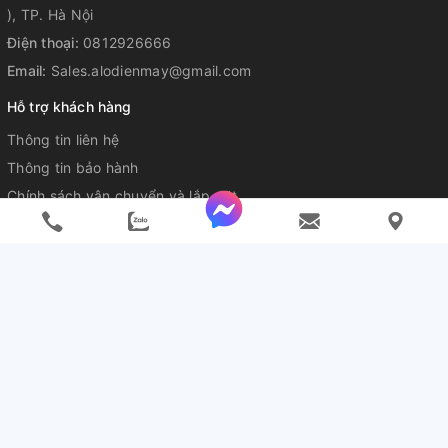
), TP. Hà Nội
Điện thoại:
0812926666
Email:
Sales.alodienmay@gmail.com
Hỗ trợ khách hàng
Thông tin liên hệ
Thông tin bảo hành
Chính sách vận chuyển và lắp đặt
Chính sách đổi mới sản phẩm
Hướng dẫn mua hàng
Chính sách bảo mật thông tin
Hỗ trợ thanh toán
Kết nối với chúng tôi