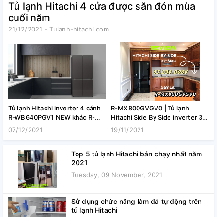
Tủ lạnh Hitachi 4 cửa được săn đón mùa
cuối năm
21/12/2021 - Tulanh-hitachi.com
Tủ lạnh Hitachi inverter 4 cánh
R-MX800GVGV0 | Tủ lạnh
R
R-WB640PGV1 NEW khác R-
Hitachi Side By Side inverter 3
3
WB640VGV0 như thế nào?
cánh 569 lít model 2021
v
07/12/2021
19/11/2021
1
Top 5 tủ lạnh Hitachi bán chạy nhất năm
2021
Tuesday, 09 November, 2021
Sử dụng chức năng làm đá tự động trên
tủ lạnh Hitachi