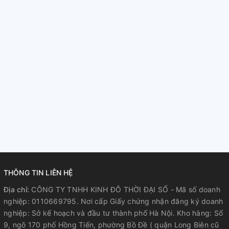
THÔNG TIN LIÊN HỆ
Địa chỉ:
CÔNG TY TNHH KINH ĐÔ THỜI ĐẠI SỐ - Mã số doanh
nghiệp: 0110669795. Nơi cấp Giấy chứng nhận đăng ký doanh
nghiệp: Sở kế hoạch và đầu tư thành phố Hà Nội. Kho hàng: Số
9, ngõ 170 phố Hồng Tiến, phường Bồ Đề ( quận Long Biên cũ